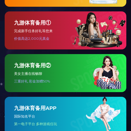
kaiyuan开元官方在线入口
联 系 人：隋炳礼 （总经理）
移动电话：18678032288
座机电话：0536-605 6168
地 址：中国山东省诸城市得利斯大道中段路西2277号
邮 编：262216
快速链接