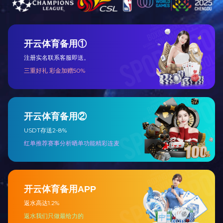
上一条:
专利证书
下一条:
不锈钢立式水力碎浆机
相关信息
XT系列无压浮选除墨机
畜禽粪便发酵处理机